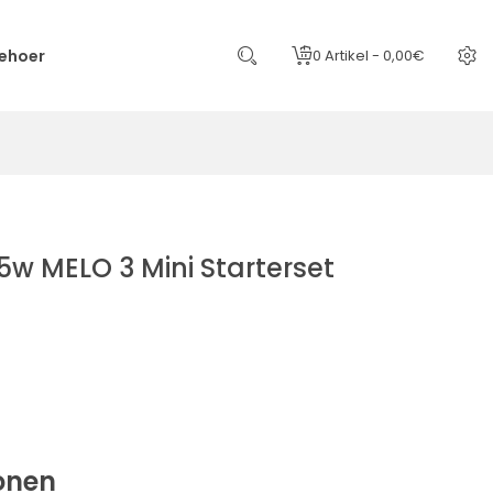
ehoer
0 Artikel - 0,00€
 75w MELO 3 Mini Starterset
onen