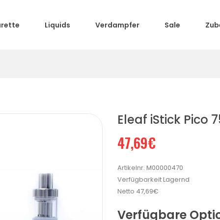
arette
Liquids
Verdampfer
Sale
Zub
Eleaf iStick Pico
47,69€
Artikelnr.
M00000470
Verfügbarkeit
Lagernd
Netto
47,69€
Verfügbare Opti