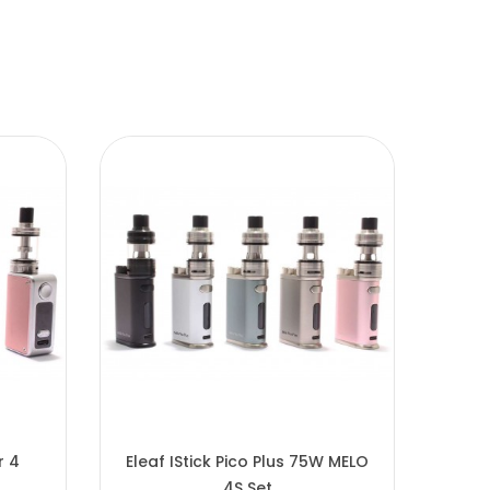
r 4
Eleaf IStick Pico Plus 75W MELO
Ele
4S Set