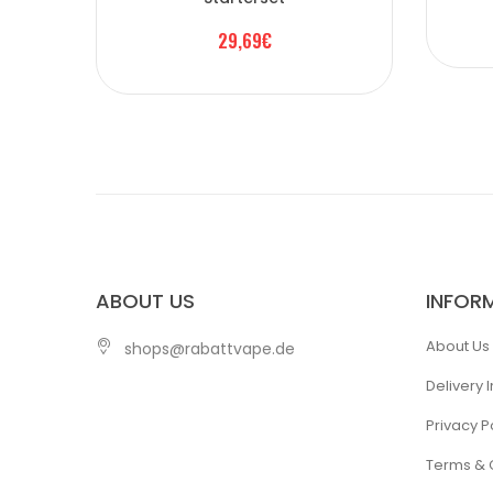
29,69€
ABOUT US
INFOR
About Us
shops@rabattvape.de
Delivery 
Privacy P
Terms & 