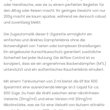
oder Handtasche, was sie zu einem perfekten Begleiter für
den Alltag oder Reisen macht. Ihr geringes Gewicht von nur
200g macht sie kaum spürbar, während sie dennoch robust
und zuverlässig bleibt.
Die Zugautomatik dieser E-Zigarette ermöglicht ein
einfaches und direktes Dampferlebnis ohne die
Notwendigkeit von Tasten oder komplexen Einstellungen.
Ein eingebauter
Kurzschlussschutz
garantiert zusätzliche
Sicherheit bei jeder Nutzung. Die Airflow Control ist so
konzipiert, dass sie ein angenehmes
Backendampfen
(
MTL
)
unterstützt und ein authentisches Raucherlebnis simuliert.
Mit einem Tankvolumen von 2
ml
bietet die Elf Bar 600
Spearmint eine ausreichende Menge an
E-Liquid
für ca.
600 Züge. Du hast die Wahl zwischen einer nikotinfreien
Variante (0mg/ml) und einer Version mit 20mg/ml
Nikotinstärke
, was sie für eine Vielzahl von Nutzern attraktiv