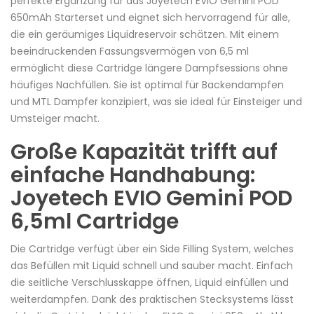
perfekte Ergänzung für das Joyetech EVIO Gemini POD
650mAh
Starterset
und eignet sich hervorragend für alle,
die ein geräumiges Liquidreservoir schätzen. Mit einem
beeindruckenden Fassungsvermögen von 6,5
ml
ermöglicht diese Cartridge längere Dampfsessions ohne
häufiges Nachfüllen. Sie ist optimal für
Backendampfen
und
MTL
Dampfer
konzipiert, was sie ideal für
Einsteiger
und
Umsteiger
macht.
Große
Kapazität
trifft auf
einfache Handhabung:
Joyetech EVIO Gemini POD
6,5ml Cartridge
Die Cartridge verfügt über ein
Side Filling
System, welches
das Befüllen mit
Liquid
schnell und sauber macht. Einfach
die seitliche Verschlusskappe öffnen, Liquid einfüllen und
weiterdampfen. Dank des praktischen Stecksystems lässt