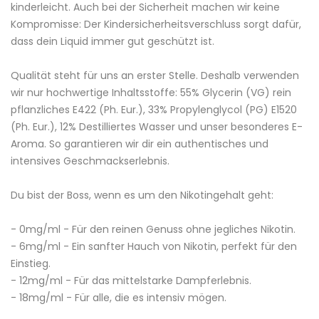
kinderleicht. Auch bei der Sicherheit machen wir keine
Kompromisse: Der Kindersicherheitsverschluss sorgt dafür,
dass dein Liquid immer gut geschützt ist.
Qualität steht für uns an erster Stelle. Deshalb verwenden
wir nur hochwertige Inhaltsstoffe: 55%
Glycerin
(
VG
) rein
pflanzliches
E422
(Ph. Eur.), 33% Propylenglycol (
PG
)
E1520
(Ph. Eur.), 12% Destilliertes Wasser und unser besonderes E-
Aroma
. So garantieren wir dir ein authentisches und
intensives Geschmackserlebnis.
Du bist der Boss, wenn es um den Nikotingehalt geht:
- 0mg/
ml
- Für den reinen Genuss ohne jegliches
Nikotin
.
- 6mg/ml - Ein sanfter Hauch von Nikotin, perfekt für den
Einstieg.
- 12mg/ml - Für das mittelstarke Dampferlebnis.
- 18mg/ml - Für alle, die es intensiv mögen.